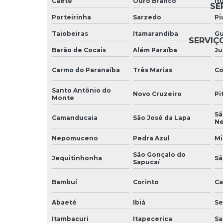
Caeté
Ouro Branco
It
SE
Porteirinha
Sarzedo
Pi
Taiobeiras
Itamarandiba
Gu
SERVIÇ
Barão de Cocais
Além Paraíba
Ju
Carmo do Paranaíba
Três Marias
Co
Santo Antônio do
Novo Cruzeiro
Pi
Monte
Sã
Camanducaia
São José da Lapa
N
Nepomuceno
Pedra Azul
Mi
São Gonçalo do
Jequitinhonha
Sã
Sapucaí
Bambuí
Corinto
Ca
Abaeté
Ibiá
Se
Itambacuri
Itapecerica
Sa