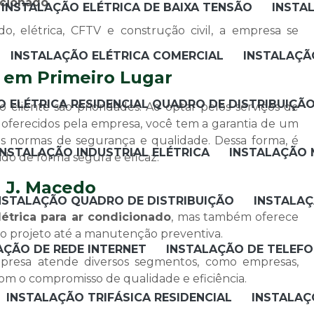
icionado
.
INSTALAÇÃO ELÉTRICA DE BAIXA TENSÃO
INSTA
, elétrica, CFTV e construção civil, a empresa se
INSTALAÇÃO ELÉTRICA COMERCIAL
INSTALAÇÃ
e em Primeiro Lugar
 ELÉTRICA RESIDENCIAL QUADRO DE DISTRIBUIÇÃ
 cliente são prioridades. Ao optar pelos serviços de
oferecidos pela empresa, você tem a garantia de um
s normas de segurança e qualidade. Dessa forma, é
INSTALAÇÃO INDUSTRIAL ELÉTRICA
INSTALAÇÃO 
do de forma segura e eficaz.
 J. Macedo
NSTALAÇÃO QUADRO DE DISTRIBUIÇÃO
INSTALAÇ
létrica para ar condicionado
, mas também oferece
o projeto até a manutenção preventiva.
AÇÃO DE REDE INTERNET
INSTALAÇÃO DE TELEFO
presa atende diversos segmentos, como empresas,
com o compromisso de qualidade e eficiência.
INSTALAÇÃO TRIFÁSICA RESIDENCIAL
INSTALAÇ