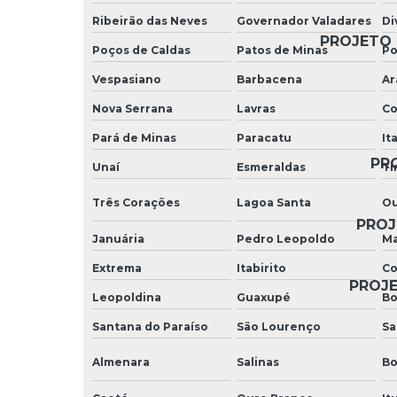
Ribeirão das Neves
Governador Valadares
Di
PROJETO 
Poços de Caldas
Patos de Minas
Po
Vespasiano
Barbacena
Ar
Nova Serrana
Lavras
Co
Pará de Minas
Paracatu
It
PRO
Unaí
Esmeraldas
Ti
Três Corações
Lagoa Santa
Ou
PROJ
Januária
Pedro Leopoldo
Ma
Extrema
Itabirito
Co
PROJE
Leopoldina
Guaxupé
Bo
Santana do Paraíso
São Lourenço
Sa
Almenara
Salinas
Bo