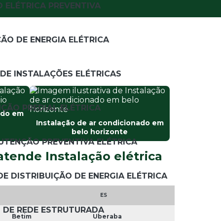
 ELÉTRICA PREVENTIVA
Instalação quadro de distribuição
Instalação de rede estruturada
O DE ENERGIA ELÉTRICA
Instalação de rede internet
DE INSTALAÇÕES ELÉTRICAS
Instalação de telefonia
Instalação de tomadas
ÇÃO PREDIAL ELÉTRICA
ado em
Instalação trifásica residencial
Instalação de ar condicionado em
belo horizonte
Instalações elétricas prediais
TENÇÃO PREVENTIVA ELÉTRICA
atende Instalação elétrica
Instalações elétricas residenciais
E DISTRIBUIÇÃO DE ENERGIA ELÉTRICA
Instaladores de ar condicionado
ES
Instalar ar condicionado em apartamento
DE REDE ESTRUTURADA
Betim
Uberaba
Manutenção de ar condicionado em belo