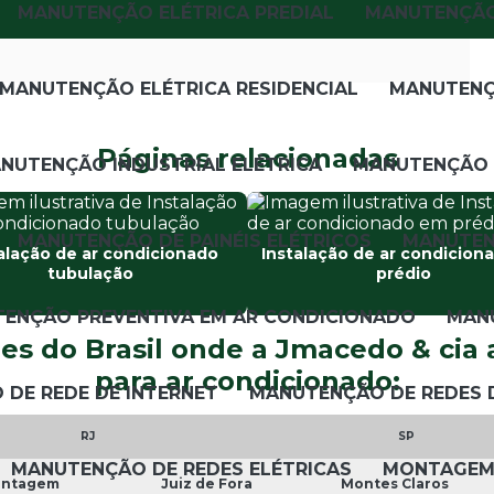
MANUTENÇÃO ELÉTRICA PREDIAL
MANUTENÇÃO
MANUTENÇÃO ELÉTRICA RESIDENCIAL
MANUTENÇÃ
Páginas relacionadas
NUTENÇÃO INDUSTRIAL ELÉTRICA
MANUTENÇÃO 
MANUTENÇÃO DE PAINÉIS ELÉTRICOS
MANUTEN
alação de ar condicionado
Instalação de ar condicion
tubulação
prédio
ENÇÃO PREVENTIVA EM AR CONDICIONADO
MANU
ões do Brasil onde a Jmacedo & cia 
para ar condicionado:
DE REDE DE INTERNET
MANUTENÇÃO DE REDES D
RJ
SP
MANUTENÇÃO DE REDES ELÉTRICAS
MONTAGEM 
ontagem
Juiz de Fora
Montes Claros