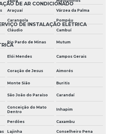
Jaíba
Matozinhos
LAÇÃO DE AR CONDICIONADO
Manutenção industrial elétrica
s
Araçuaí
Várzea da Palma
Carangola
Pompéu
Manutenção de instalações elétricas
ERVIÇO DE INSTALAÇÃO ELÉTRICA
Cláudio
Cambuí
Manutenção de painéis elétricos
Rio Pardo de Minas
Mutum
TRICA
Manutenção predial elétrica
Elói Mendes
Campos Gerais
Manutenção preventiva em ar
condicionado
Coração de Jesus
Aimorés
Manutenção preventiva elétrica
Monte Sião
Buritis
Manutenção de rede de internet
São João do Paraíso
Carandaí
Manutenção de redes de distribuição de
energia elétrica
Conceição do Mato
Inhapim
Dentro
Manutenção de redes elétricas
Perdões
Caxambu
as
Lajinha
Conselheiro Pena
Montagem de rede estruturada