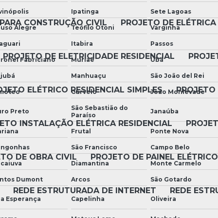
vinópolis
Ipatinga
Sete Lagoas
PARA CONSTRUÇÃO CIVIL
PROJETO DE ELÉTRICA
uso Alegre
Teófilo Otoni
Varginha
aguari
Itabira
Passos
PROJETO DE ELETRICIDADE RESIDENCIAL
PROJE
ronel Fabriciano
Muriaé
Ubá
ajubá
Manhuaçu
São João del Rei
JETO ELÉTRICO RESIDENCIAL SIMPLES
PROJETO 
móteo
Curvelo
João Monlevade
São Sebastião do
ro Preto
Janaúba
Paraíso
ETO INSTALAÇÃO ELÉTRICA RESIDENCIAL
PROJET
riana
Frutal
Ponte Nova
ngonhas
São Francisco
Campo Belo
TO DE OBRA CIVIL
PROJETO DE PAINEL ELÉTRICO
caiuva
Diamantina
Monte Carmelo
ntos Dumont
Arcos
São Gotardo
REDE ESTRUTURADA DE INTERNET
REDE ESTR
a Esperança
Capelinha
Oliveira