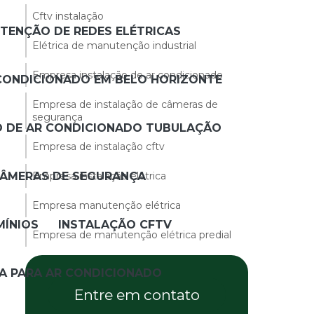
Cftv instalação
TENÇÃO DE REDES ELÉTRICAS
Elétrica de manutenção industrial
Empresa instalação de ar condicionado
CONDICIONADO EM BELO HORIZONTE
Empresa de instalação de câmeras de
segurança
O DE AR CONDICIONADO TUBULAÇÃO
Empresa de instalação cftv
CÂMERAS DE SEGURANÇA
Empresa instalação elétrica
Empresa manutenção elétrica
MÍNIOS
INSTALAÇÃO CFTV
Empresa de manutenção elétrica predial
Empresa de prestação de serviços
CA PARA AR CONDICIONADO
elétricos
Entre em contato
Empresa de projeto elétrico