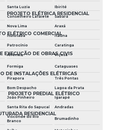
horizonte
Santa Luzia
Ibirité
PROJETO ELÉTRICA RESIDENCIAL
Manutenção de ar condicionado de janela
Conselheiro Lafaiete
Sabará
Nova Lima
Araxá
Manutenção ar condicionado residencial
TO ELÉTRICO COMERCIAL
Ituiutaba
Itaúna
Manutenção corretiva ar condicionado
Patrocínio
Caratinga
Manutenção corretiva elétrica
E EXECUÇÃO DE OBRAS CIVIS
Alfenas
Viçosa
Manutenção elétrica corretiva
Formiga
Cataguases
O DE INSTALAÇÕES ELÉTRICAS
Manutenção elétrica industrial
Pirapora
Três Pontas
Bom Despacho
Lagoa da Prata
Manutenção elétrica predial
PROJETO PREDIAL ELÉTRICO
João Pinheiro
Igarapé
Manutenção elétrica preventiva
Santa Rita do Sapucaí
Andradas
UTURADA RESIDENCIAL
Manutenção elétrica residencial
Visconde do Rio
Brumadinho
Branco
Manutenção de energia elétrica