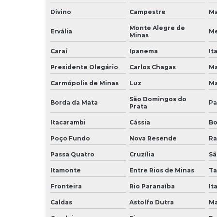
Divino
Campestre
Ma
Monte Alegre de
Ervália
Me
Minas
Caraí
Ipanema
It
Presidente Olegário
Carlos Chagas
Ma
Carmópolis de Minas
Luz
Ma
São Domingos do
Borda da Mata
Pa
Prata
Itacarambi
Cássia
Bo
Poço Fundo
Nova Resende
Ra
Passa Quatro
Cruzília
Sã
Itamonte
Entre Rios de Minas
Ta
Fronteira
Rio Paranaíba
It
Caldas
Astolfo Dutra
Ma