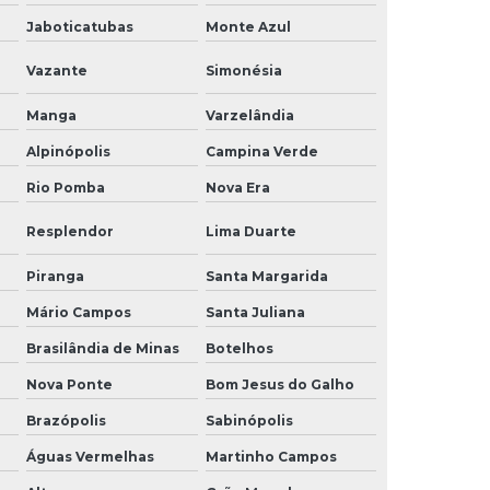
Jaboticatubas
Monte Azul
Projeto para construção civil
Vazante
Simonésia
Projeto de elétrica
Manga
Varzelândia
Projeto elétrica residencial
Alpinópolis
Campina Verde
Projeto de eletricidade residencial
Rio Pomba
Nova Era
Projeto elétrico comercial
Resplendor
Lima Duarte
Projeto elétrico residencial simples
Piranga
Santa Margarida
Mário Campos
Santa Juliana
Projeto e execução de obras civis
Brasilândia de Minas
Botelhos
Projeto instalação elétrica residencial
Nova Ponte
Bom Jesus do Galho
Projeto de instalações elétricas
Brazópolis
Sabinópolis
Projeto de obra civil
Águas Vermelhas
Martinho Campos