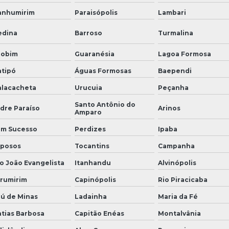
nhumirim
Paraisópolis
Lambari
dina
Barroso
Turmalina
aobim
Guaranésia
Lagoa Formosa
tipó
Águas Formosas
Baependi
lacacheta
Urucuia
Peçanha
Santo Antônio do
dre Paraíso
Arinos
Amparo
m Sucesso
Perdizes
Ipaba
posos
Tocantins
Campanha
o João Evangelista
Itanhandu
Alvinópolis
rumirim
Capinópolis
Rio Piracicaba
aú de Minas
Ladainha
Maria da Fé
tias Barbosa
Capitão Enéas
Montalvânia