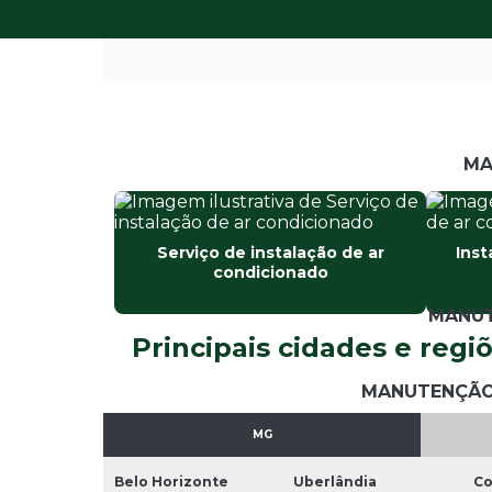
MA
Serviço de instalação de ar
Inst
condicionado
MANUT
Principais cidades e regi
MANUTENÇÃO 
MG
Belo Horizonte
Uberlândia
C