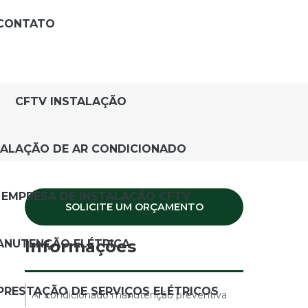
CONTATO
CFTV INSTALAÇÃO
TALAÇÃO DE AR CONDICIONADO
EMPRESA DE INSTALAÇÃO CFTV
SOLICITE UM ORÇAMENTO
Informações
ANUTENÇÃO ELÉTRICA
PRESTAÇÃO DE SERVIÇOS ELÉTRICOS
Ar condicionado manutenção preventiva