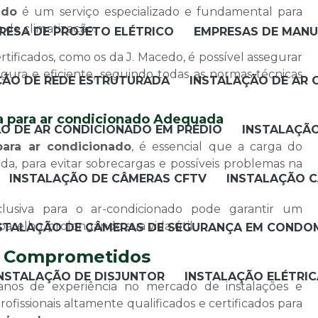
ado
é um serviço especializado e fundamental para
 de climatização.
RESA DE PROJETO ELÉTRICO
EMPRESAS DE MANU
ertificados, como os da J. Macedo, é possível assegurar
egura e eficiente, seguindo todas as normas técnicas
ÇÃO DE REDE ESTRUTURADA
INSTALAÇÃO DE AR 
ca para ar condicionado Adequada
O DE AR CONDICIONADO EM PRÉDIO
INSTALAÇÃ
 para ar condicionado
, é essencial que a carga do
, para evitar sobrecargas e possíveis problemas na
INSTALAÇÃO DE CÂMERAS CFTV
INSTALAÇÃO 
lusiva para o ar-condicionado pode garantir um
arelho, prolongando sua vida útil.
STALAÇÃO DE CÂMERAS DE SEGURANÇA EM CONDO
 e Comprometidos
NSTALAÇÃO DE DISJUNTOR
INSTALAÇÃO ELÉTRI
nos de experiência no mercado de instalações e
fissionais altamente qualificados e certificados para