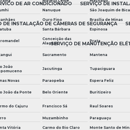
urama
Mateus Leme
Machado
RVICO DE AR CONDICIONADO
SERVIÇO DE INSTA
umhi
Nanuque
São Joaquim de Bica
anhães
Ouro Fino
Brasília de Minas
O DE INSTALAÇÃO DE CÂMERAS DE SEGURANÇA
S
atuba
Santa Bárbara
Espinosa
Conceição das
romandel
Prata
Alagoas
SERVIÇO DE MANUTENÇÃO ELÉ
tangui
Sacramento
Mantena
o João
Jacutinga
Tupaciguara
epomuceno
nas Novas
Paraopeba
Espera Feliz
o João da Ponte
Belo Oriente
Buritizeiro
rmo do Cajuru
Francisco Sá
Raul Soares
rro
Muzambinho
Paraguaçu
nta Vitória
Carmo do Rio Claro
Monte Santo de Min